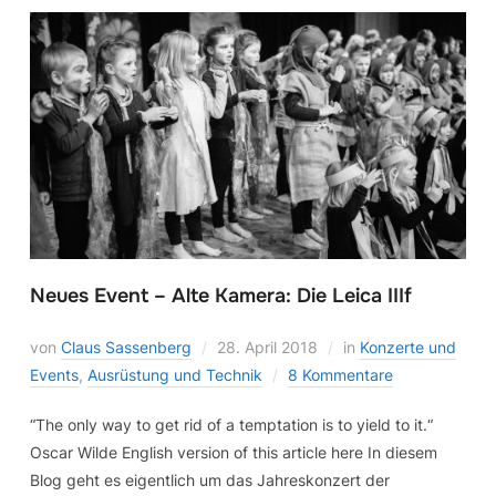
Neues Event – Alte Kamera: Die Leica IIIf
von
Claus Sassenberg
28. April 2018
in
Konzerte und
Events
,
Ausrüstung und Technik
8 Kommentare
“The only way to get rid of a temptation is to yield to it.“
Oscar Wilde English version of this article here In diesem
Blog geht es eigentlich um das Jahreskonzert der