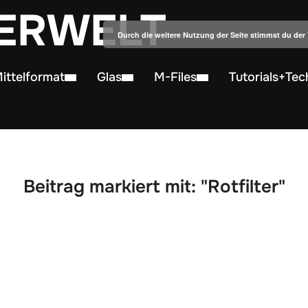
ERWELT
Durch die weitere Nutzung der Seite stimmst du de
ittelformat
Glas
M-Files
Tutorials+Tec
Beitrag markiert mit: "Rotfilter"