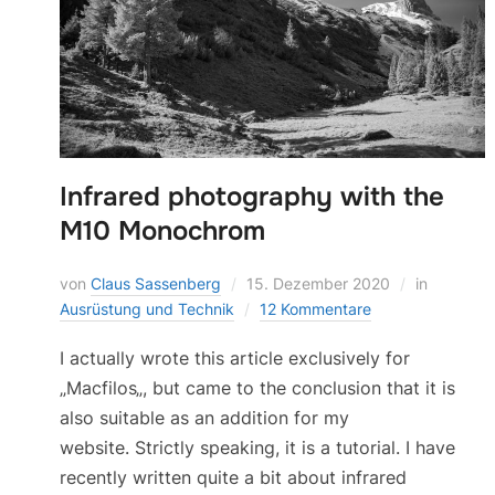
Infrared photography with the
M10 Monochrom
von
Claus Sassenberg
15. Dezember 2020
in
Ausrüstung und Technik
12 Kommentare
I actually wrote this article exclusively for
„Macfilos„, but came to the conclusion that it is
also suitable as an addition for my
website. Strictly speaking, it is a tutorial. I have
recently written quite a bit about infrared