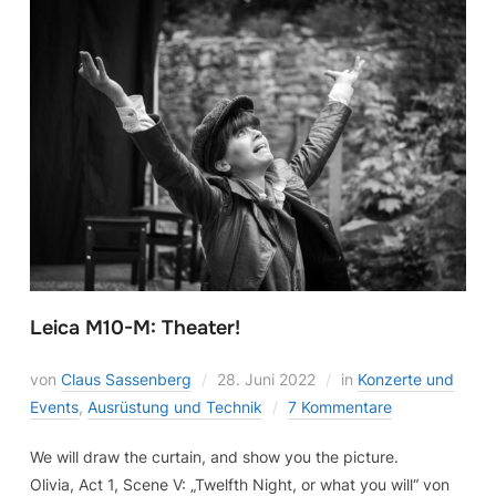
Leica M10-M: Theater!
von
Claus Sassenberg
28. Juni 2022
in
Konzerte und
Events
,
Ausrüstung und Technik
7 Kommentare
We will draw the curtain, and show you the picture.
Olivia, Act 1, Scene V: „Twelfth Night, or what you will“ von