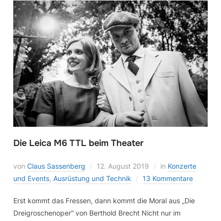
Die Leica M6 TTL beim Theater
von
Claus Sassenberg
12. August 2019
in
Konzerte
und Events
,
Ausrüstung und Technik
13 Kommentare
Erst kommt das Fressen, dann kommt die Moral aus „Die
Dreigroschenoper“ von Berthold Brecht Nicht nur im