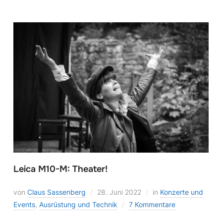
Leica M10-M: Theater!
von
Claus Sassenberg
28. Juni 2022
in
Konzerte und
Events
,
Ausrüstung und Technik
7 Kommentare